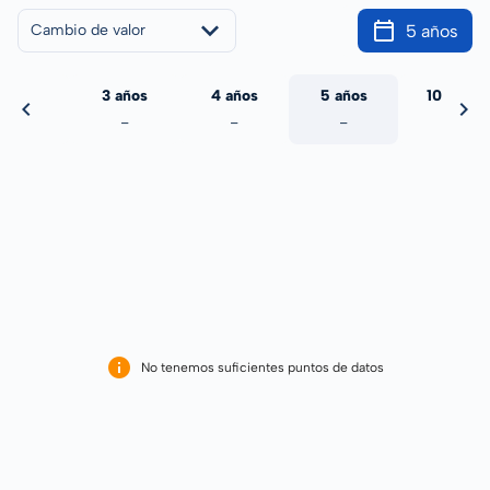
5 años
Cambio de valor
 años
3 años
4 años
5 años
10 años
-
-
-
-
-
No tenemos suficientes puntos de datos