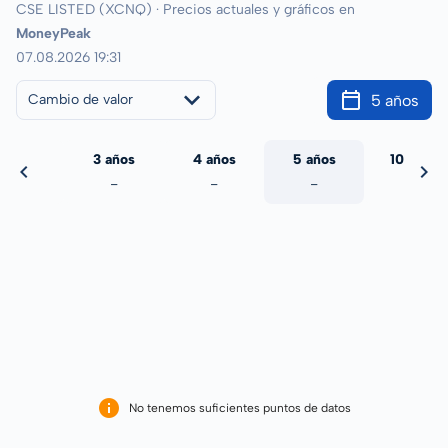
CSE LISTED (XCNQ) · Precios actuales y gráficos en
MoneyPeak
07.08.2026 19:31
5 años
Cambio de valor
 años
3 años
4 años
5 años
10 años
-
-
-
-
-
No tenemos suficientes puntos de datos