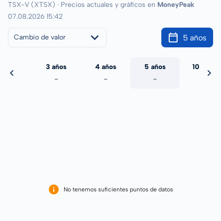
TSX-V (XTSX) · Precios actuales y gráficos en
MoneyPeak
07.08.2026 15:42
5 años
Cambio de valor
 años
3 años
4 años
5 años
10 años
-
-
-
-
-
No tenemos suficientes puntos de datos