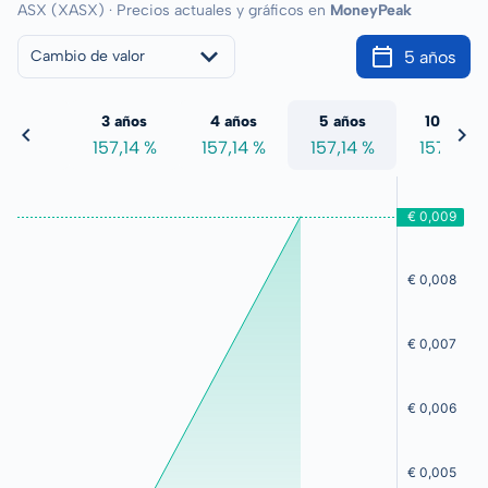
ASX (XASX) · Precios actuales y gráficos en
MoneyPeak
5 años
Cambio de valor
 años
3 años
4 años
5 años
10 años
7,14 %
157,14 %
157,14 %
157,14 %
157,14 %