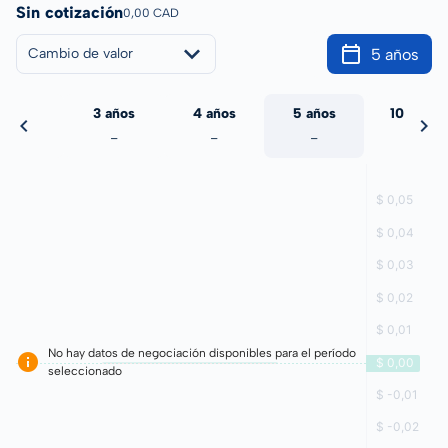
Sin cotización
0,00 CAD
5 años
Cambio de valor
 años
3 años
4 años
5 años
10 años
-
-
-
-
-
No hay datos de negociación disponibles para el período
seleccionado