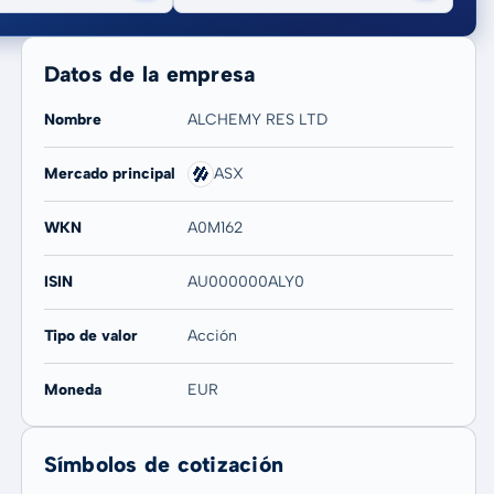
Datos de la empresa
Nombre
ALCHEMY RES LTD
Mercado principal
ASX
20 años
Máx
WKN
A0M162
0,00 %
0,00 %
ISIN
AU000000ALY0
Tipo de valor
Acción
Moneda
EUR
Símbolos de cotización