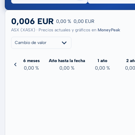
0,006 EUR
0,00 %
0,00 EUR
ASX (XASX) · Precios actuales y gráficos en
MoneyPeak
Cambio de valor
meses
6 meses
Año hasta la fecha
1 año
2 añ
00 %
0,00 %
0,00 %
0,00 %
0,0