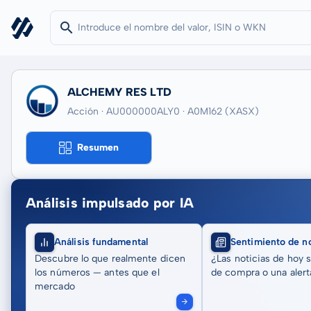
ALCHEMY RES LTD
Acción · AU000000ALY0
· A0M162
(XASX)
Resumen
Análisis impulsado por IA
Análisis fundamental
Sentimiento de no
Descubre lo que realmente dicen
¿Las noticias de hoy 
los números — antes que el
de compra o una alert
mercado