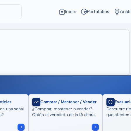
Inicio
Portafolios
Análi
ticias
Comprar / Mantener / Vender
Evaluaci
son una señal
¿Comprar, mantener o vender?
Descubre rie
a?
Obtén el veredicto de la IA ahora.
que afecten a