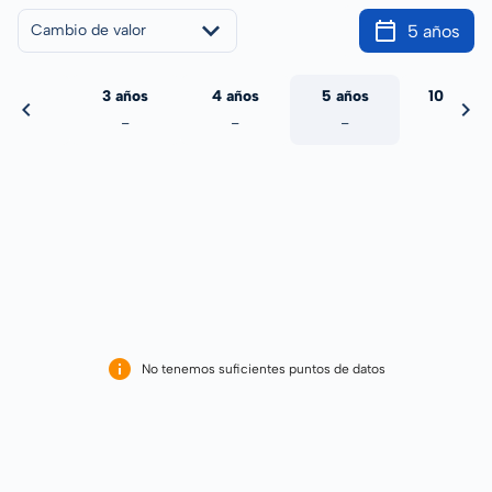
5 años
Cambio de valor
 años
3 años
4 años
5 años
10 años
-
-
-
-
-
No tenemos suficientes puntos de datos