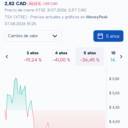
2,82 CAD
-36,13 %
-1,59 CAD
Precio de cierre XTSE 31.07.2026: 2,57 CAD
TSX (XTSE) · Precios actuales y gráficos en
MoneyPeak
07.08.2026 15:25
5 años
Cambio de valor
 años
3 años
4 años
5 años
10 años
,79 %
-19,24 %
-41,00 %
-36,45 %
14,39 %