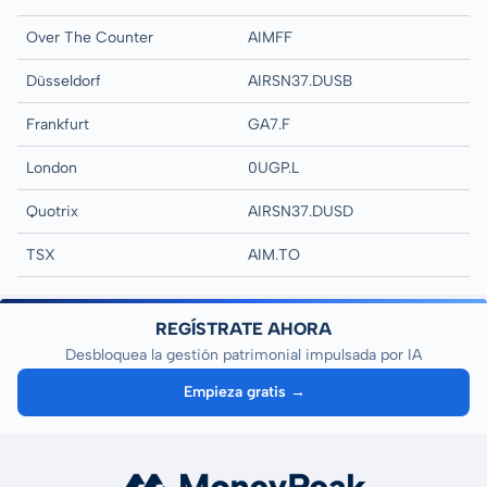
Over The Counter
AIMFF
Düsseldorf
AIRSN37.DUSB
Frankfurt
GA7.F
London
0UGP.L
Quotrix
AIRSN37.DUSD
TSX
AIM.TO
REGÍSTRATE AHORA
Desbloquea la gestión patrimonial impulsada por IA
Empieza gratis →