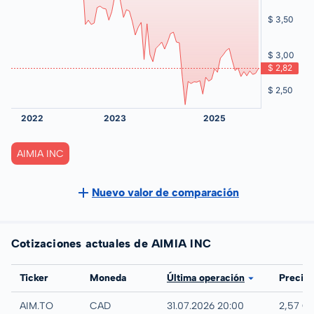
AIMIA INC
Nuevo valor de comparación
Cotizaciones actuales de AIMIA INC
Bolsa
Ticker
Moneda
Última operación
Precio
TSX
AIM.TO
CAD
31.07.2026 20:00
2,57 C