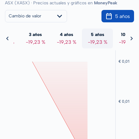
ASX (XASX) · Precios actuales y gráficos en
MoneyPeak
5 años
Cambio de valor
 años
3 años
4 años
5 años
10 años
9,23 %
-19,23 %
-19,23 %
-19,23 %
-19,23 %