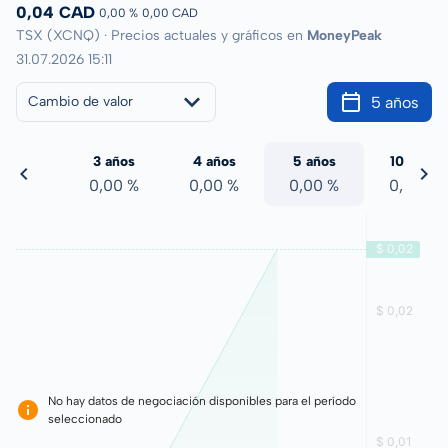
0,04 CAD
0,00 %
0,00 CAD
TSX (XCNQ) · Precios actuales y gráficos en
MoneyPeak
31.07.2026 15:11
5 años
Cambio de valor
 años
3 años
4 años
5 años
10 años
,00 %
0,00 %
0,00 %
0,00 %
0,00 %
No hay datos de negociación disponibles para el período
seleccionado