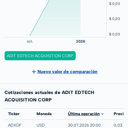
ADIT EDTECH ACQUISITION CORP
Nuevo valor de comparación
Cotizaciones actuales de ADIT EDTECH
ACQUISITION CORP
Bolsa
Ticker
Moneda
Última operación
Precio
UTC
ADXDF
USD
30.07.2026 20:00
0,03 U