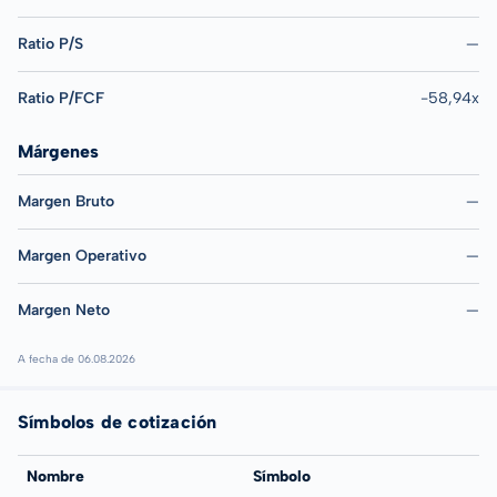
Ratio P/S
—
Ratio P/FCF
-58,94x
Márgenes
Margen Bruto
—
Margen Operativo
—
Margen Neto
—
A fecha de 06.08.2026
Símbolos de cotización
Nombre
Símbolo