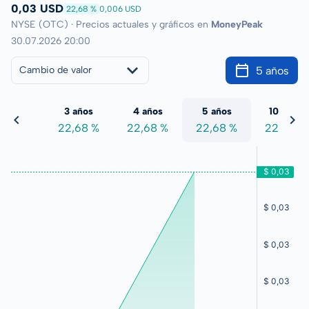
0,03 USD
22,68 %
0,006 USD
NYSE (OTC) · Precios actuales y gráficos en
MoneyPeak
30.07.2026 20:00
5 años
Cambio de valor
 años
3 años
4 años
5 años
10 años
2,68 %
22,68 %
22,68 %
22,68 %
22,68 %