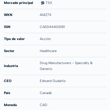
Mercado principal
TSX
WKN
A14Z7X
ISIN
CA00444G1081
Tipo de valor
Acción
Sector
Healthcare
Drug Manufacturers - Specialty &
Industria
Generic
CEO
Edward Gudaitis
País
Canadá
Moneda
CAD