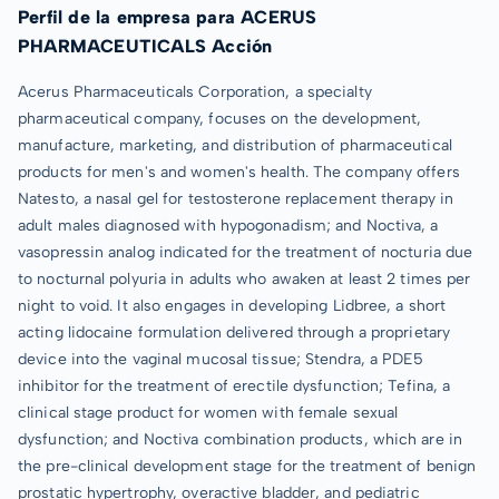
Perfil de la empresa para ACERUS
PHARMACEUTICALS Acción
Acerus Pharmaceuticals Corporation, a specialty
pharmaceutical company, focuses on the development,
manufacture, marketing, and distribution of pharmaceutical
products for men's and women's health. The company offers
Natesto, a nasal gel for testosterone replacement therapy in
adult males diagnosed with hypogonadism; and Noctiva, a
vasopressin analog indicated for the treatment of nocturia due
to nocturnal polyuria in adults who awaken at least 2 times per
night to void. It also engages in developing Lidbree, a short
acting lidocaine formulation delivered through a proprietary
device into the vaginal mucosal tissue; Stendra, a PDE5
inhibitor for the treatment of erectile dysfunction; Tefina, a
clinical stage product for women with female sexual
dysfunction; and Noctiva combination products, which are in
the pre-clinical development stage for the treatment of benign
prostatic hypertrophy, overactive bladder, and pediatric