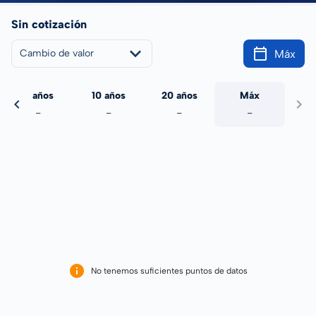
Sin cotización
Máx
Cambio de valor
5 años
10 años
20 años
Máx
-
-
-
-
No tenemos suficientes puntos de datos