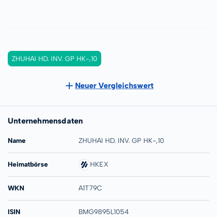
ZHUHAI HD. INV. GP HK-,10
Neuer Vergleichswert
Unternehmensdaten
Name
ZHUHAI HD. INV. GP HK-,10
Heimatbörse
HKEX
WKN
A1T79C
ISIN
BMG9895L1054