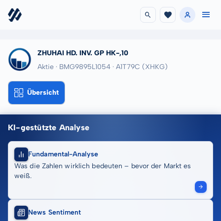
ZHUHAI HD. INV. GP HK-,10
Aktie · BMG9895L1054
· A1T79C
(XHKG)
Übersicht
KI-gestützte Analyse
Fundamental-Analyse
Was die Zahlen wirklich bedeuten – bevor der Markt es
weiß.
News Sentiment