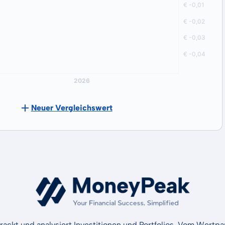
Neuer Vergleichswert
rackt und analysiert Investitionen und Portfolios. Vom Wertp