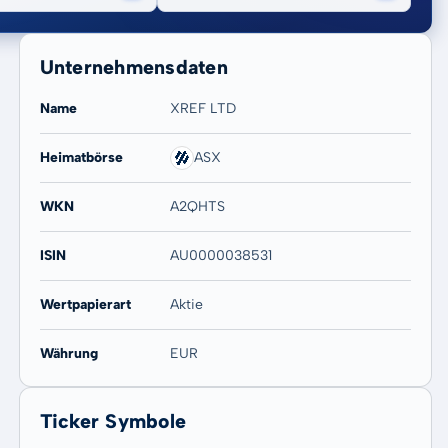
Unternehmensdaten
Name
XREF LTD
Heimatbörse
ASX
20 Jahre
Max
-
-
WKN
A2QHTS
ISIN
AU0000038531
Wertpapierart
Aktie
Währung
EUR
Ticker Symbole