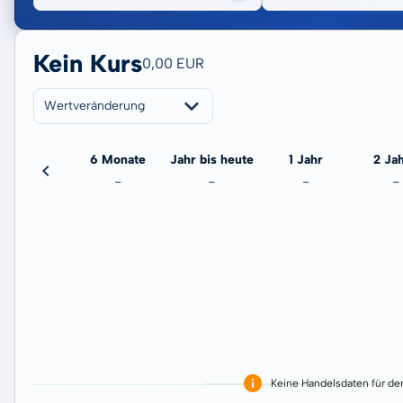
Kein Kurs
0,00 EUR
Wertveränderung
3 Monate
6 Monate
Jahr bis heute
1 Jahr
2 Ja
-
-
-
-
-
Keine Handelsdaten für de