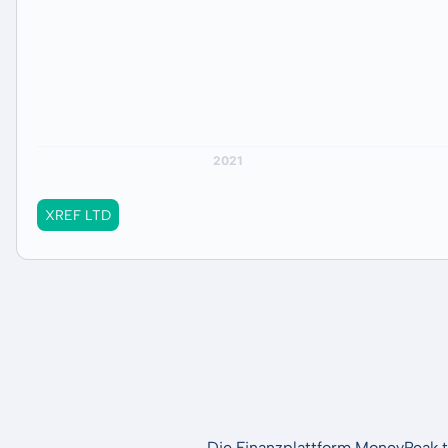
XREF LTD
Die Finanzplattform MoneyPeak t