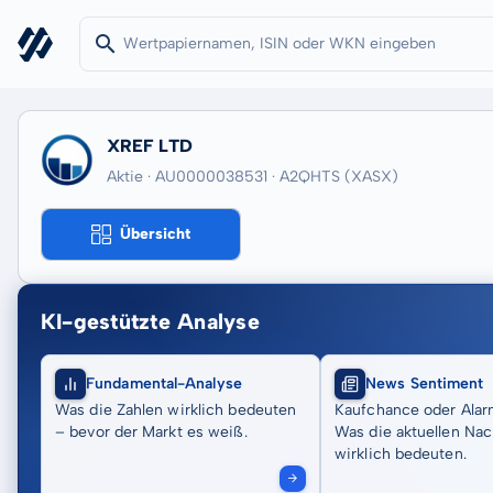
XREF LTD
Aktie · AU0000038531
· A2QHTS
(XASX)
Übersicht
KI-gestützte Analyse
Fundamental-Analyse
News Sentiment
Was die Zahlen wirklich bedeuten
Kaufchance oder Alar
– bevor der Markt es weiß.
Was die aktuellen Nac
wirklich bedeuten.