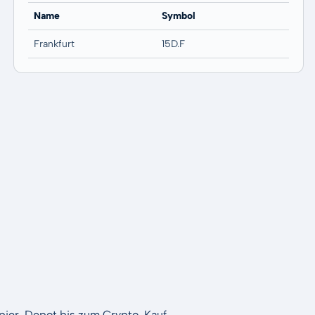
Name
Symbol
Frankfurt
15D.F
apier-Depot bis zum Crypto-Kauf.