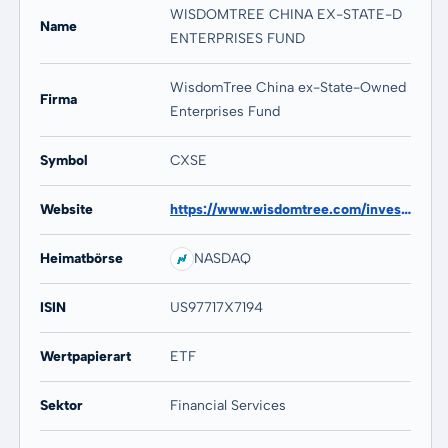
WISDOMTREE CHINA EX-STATE-D
Name
ENTERPRISES FUND
WisdomTree China ex-State-Owned
Firma
Enterprises Fund
Symbol
CXSE
Website
https://www.wisdomtree.com/investments/etfs/equity/CXSE
Heimatbörse
NASDAQ
ISIN
US97717X7194
Wertpapierart
ETF
Sektor
Financial Services