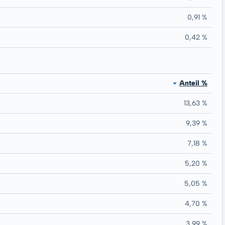
0,91 %
0,42 %
Anteil %
13,63 %
9,39 %
7,18 %
5,20 %
5,05 %
4,70 %
3,99 %