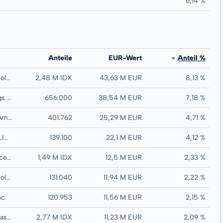
6,14 %
Anteile
EUR-Wert
Anteil %
Alibaba Group Holding Ltd
2,48 M IDX
43,63 M EUR
8,13 %
Tencent Holdings Ltd
656.000
38,54 M EUR
7,18 %
Contemporary Amperex Techn-A
401.762
25,29 M EUR
4,71 %
ZHONGJI INNOLIGHT CO LTD-A
139.100
22,1 M EUR
4,12 %
Ping An Insurance Group Co of China
1,49 M IDX
12,5 M EUR
2,33 %
Eoptolink Technology Inc L-A
131.040
11,94 M EUR
2,22 %
c.
120.953
11,56 M EUR
2,15 %
Xiaomi Corp-Class B
2,77 M IDX
11,23 M EUR
2,09 %