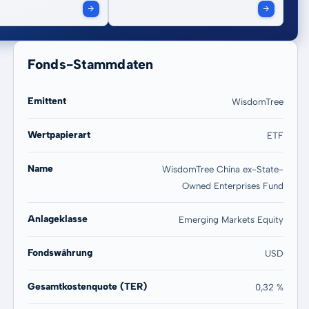
Fonds-Stammdaten
Emittent
WisdomTree
Wertpapierart
ETF
20 Jahre
Max
Name
WisdomTree China ex-State-
55,96 %
55,96 %
Owned Enterprises Fund
Anlageklasse
Emerging Markets Equity
Fondswährung
USD
Gesamtkostenquote (TER)
0,32 %