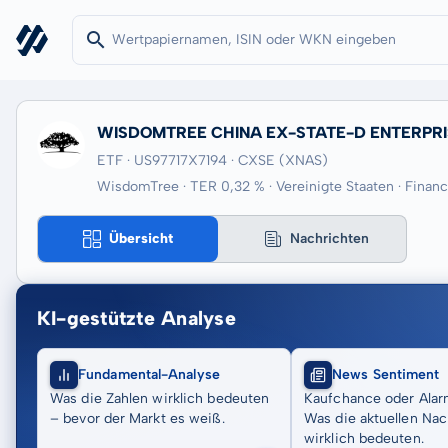
WISDOMTREE CHINA EX-STATE-D ENTERPRI
ETF · US97717X7194
· CXSE
(XNAS)
WisdomTree · TER 0,32 % · Vereinigte Staaten · Financ
Übersicht
Nachrichten
KI-gestützte Analyse
Fundamental-Analyse
News Sentiment
Was die Zahlen wirklich bedeuten
Kaufchance oder Alar
– bevor der Markt es weiß.
Was die aktuellen Nac
wirklich bedeuten.