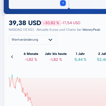
39,38 USD
-30,82 %
-17,54 USD
NASDAQ (IEXG) · Aktuelle Kurse und Charts bei
MoneyPeak
Wertveränderung
3 Monate
6 Monate
Jahr bis heute
1 Jahr
2 Ja
-3,84 %
-1,82 %
-1,82 %
5,44 %
52,4