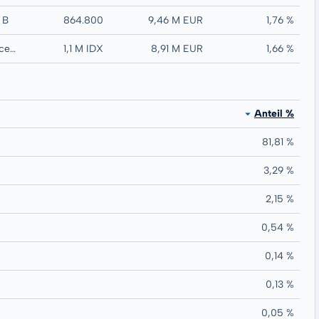
 B
864.800
9,46 M EUR
1,76 %
Ping An Insurance Group Co of China
1,1 M IDX
8,91 M EUR
1,66 %
Anteil %
81,81 %
3,29 %
2,15 %
0,54 %
0,14 %
0,13 %
0,05 %