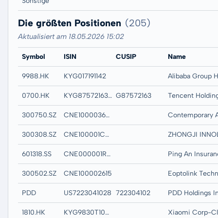
Sonstige
Die größten Positionen
(205)
Aktualisiert am 18.05.2026 15:02
Symbol
ISIN
CUSIP
Name
9988.HK
KYG017191142
0700.HK
KYG875721634
G87572163
300750.SZ
CNE100003662
300308.SZ
CNE100001CY9
601318.SS
CNE000001R84
300502.SZ
CNE100002615
PDD
US7223041028
722304102
PDD Holdings In
1810.HK
KYG9830T1067