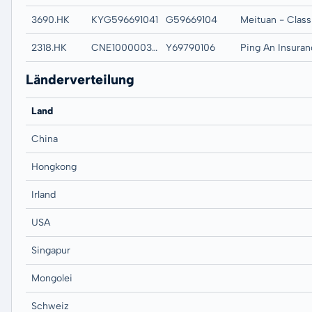
3690.HK
KYG596691041
G59669104
Meituan - Class
2318.HK
CNE1000003X6
Y69790106
Länderverteilung
Land
China
Hongkong
Irland
USA
Singapur
Mongolei
Schweiz