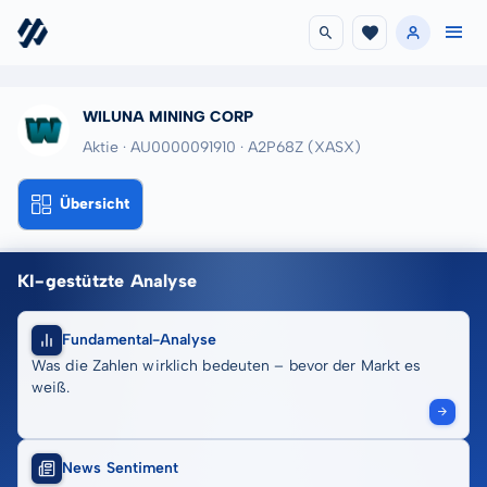
WILUNA MINING CORP
Aktie · AU0000091910
· A2P68Z
(XASX)
Übersicht
KI-gestützte Analyse
Fundamental-Analyse
Was die Zahlen wirklich bedeuten – bevor der Markt es
weiß.
News Sentiment