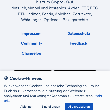
bis zum Crypto-Kauf.
Nützlich, simpel und kostenlos. Aktien, ETF, ETC,
ETN, Indizes, Fonds, Anleihen, Zertifikate,
Währungen, Optionen, Bezugsrechte.
Impressum
Datenschutz
Community
Feedback
Changelog
🍪 Cookie-Hinweis
Wir verwenden Cookies und ähnliche Technologien, um Ihr
Erlebnis zu verbessern, die Nutzung der Website zu
analysieren und Marketingmaßnahmen zu unterstützen.
Mehr
erfahren
All rights reserved © LCP GmbH 2026
Ablehnen
Einstellungen
Alle akzeptieren