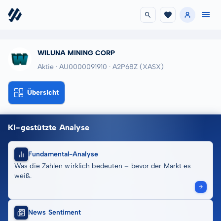
WILUNA MINING CORP
Aktie · AU0000091910
· A2P68Z
(XASX)
Übersicht
KI-gestützte Analyse
Fundamental-Analyse
Was die Zahlen wirklich bedeuten – bevor der Markt es
weiß.
News Sentiment