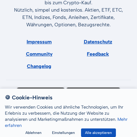
bis zum Crypto-Kauf.
Nützlich, simpel und kostenlos. Aktien, ETF, ETC,
ETN, Indizes, Fonds, Anleihen, Zertifikate,
Währungen, Optionen, Bezugsrechte.
Impressum
Datenschutz
Community
Feedback
Changelog
🍪 Cookie-Hinweis
Wir verwenden Cookies und ähnliche Technologien, um Ihr
Erlebnis zu verbessern, die Nutzung der Website zu
analysieren und Marketingmaßnahmen zu unterstützen.
Mehr
erfahren
All rights reserved © LCP GmbH 2026
Ablehnen
Einstellungen
Alle akzeptieren