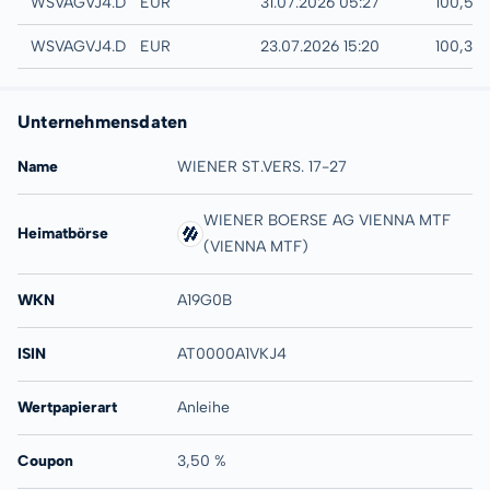
Quotrix
WSVAGVJ4.DUSD
EUR
31.07.2026 05:27
100,59
Düsseldorf
WSVAGVJ4.DUSB
EUR
23.07.2026 15:20
100,35
Unternehmensdaten
Name
WIENER ST.VERS. 17-27
WIENER BOERSE AG VIENNA MTF
Heimatbörse
(VIENNA MTF)
WKN
A19G0B
ISIN
AT0000A1VKJ4
Wertpapierart
Anleihe
Coupon
3,50 %