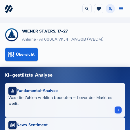
WIENER ST.VERS. 17-27
Anleihe · AT0000A1VKJ4
· A19G0B
(WBDM)
Übersicht
KI-gestützte Analyse
Fundamental-Analyse
Was die Zahlen wirklich bedeuten – bevor der Markt es
weiß.
News Sentiment