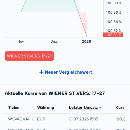
WIENER ST.VERS. 17-27
Neuer Vergleichswert
Aktuelle Kurse von WIENER ST.VERS. 17-27
Börse
Ticker
Währung
Letzter Umsatz
Kurs
Hamburg
WSVAGVJ4.HAMB
EUR
31.07.2026 15:15
100,31 