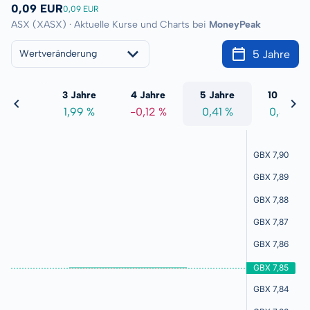
0,09 EUR
0,09 EUR
ASX (XASX) · Aktuelle Kurse und Charts bei
MoneyPeak
5 Jahre
Wertveränderung
 Jahre
3 Jahre
4 Jahre
5 Jahre
10 Jahre
,05 %
1,99 %
-0,12 %
0,41 %
0,48 %