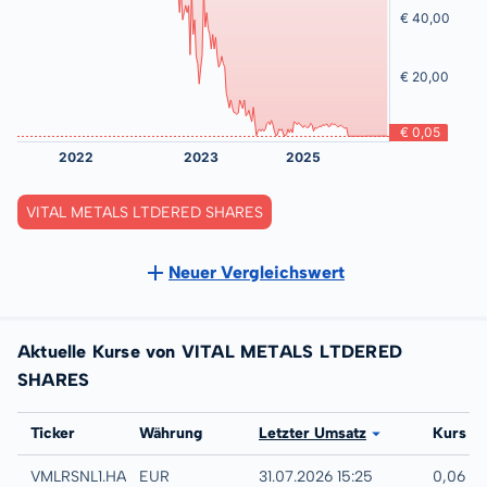
VITAL METALS LTDERED SHARES
Neuer Vergleichswert
Aktuelle Kurse von VITAL METALS LTDERED
SHARES
Börse
Ticker
Währung
Letzter Umsatz
Kurs
Hamburg
VMLRSNL1.HAMB
EUR
31.07.2026 15:25
0,06 E