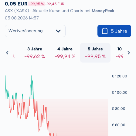
0,05 EUR
-99,95 %
-92,45 EUR
ASX (XASX) · Aktuelle Kurse und Charts bei
MoneyPeak
05.08.2026 14:57
5 Jahre
Wertveränderung
 Jahre
3 Jahre
4 Jahre
5 Jahre
10 Jahre
8,09 %
-99,62 %
-99,94 %
-99,95 %
-99,98 %