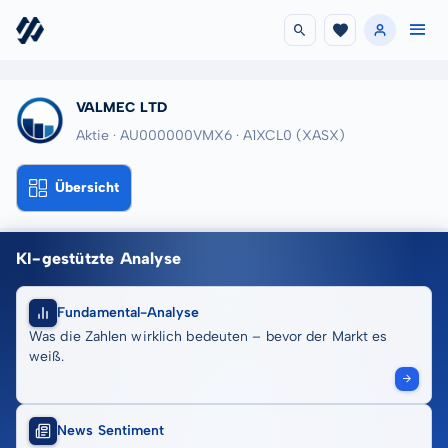
VALMEC LTD
Aktie · AU000000VMX6
· A1XCL0
(XASX)
Übersicht
KI-gestützte Analyse
Fundamental-Analyse
Was die Zahlen wirklich bedeuten – bevor der Markt es
weiß.
News Sentiment