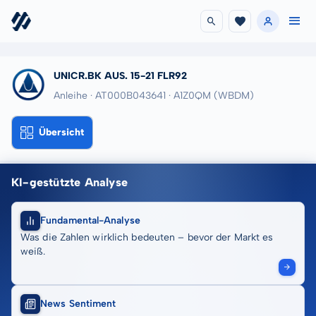
UNICR.BK AUS. 15-21 FLR92
Anleihe · AT000B043641
· A1Z0QM
(WBDM)
Übersicht
KI-gestützte Analyse
Fundamental-Analyse
Was die Zahlen wirklich bedeuten – bevor der Markt es
weiß.
News Sentiment