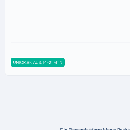
UNICR.BK AUS. 14-21 MTN
Die Finanzplattform MoneyPeak t