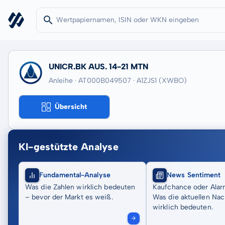
UNICR.BK AUS. 14-21 MTN
Anleihe · AT000B049507
· A1ZJS1
(XWBO)
Übersicht
KI-gestützte Analyse
Fundamental-Analyse
News Sentiment
Was die Zahlen wirklich bedeuten
Kaufchance oder Alar
– bevor der Markt es weiß.
Was die aktuellen Nac
wirklich bedeuten.