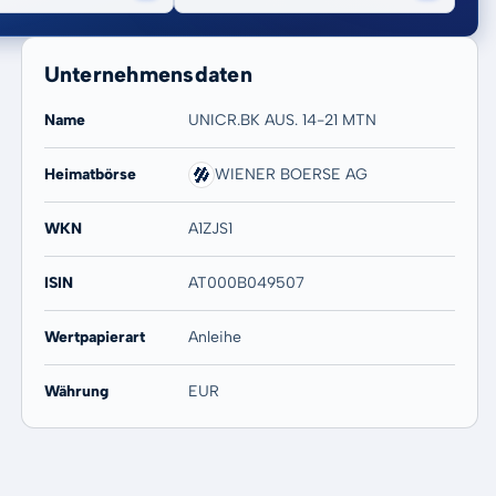
Unternehmensdaten
Name
UNICR.BK AUS. 14-21 MTN
Heimatbörse
WIENER BOERSE AG
20 Jahre
Max
-
-
WKN
A1ZJS1
ISIN
AT000B049507
Wertpapierart
Anleihe
Währung
EUR