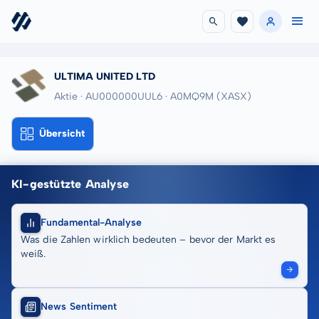
ULTIMA UNITED LTD
Aktie · AU000000UUL6
· A0MQ9M
(XASX)
Übersicht
KI-gestützte Analyse
Fundamental-Analyse
Was die Zahlen wirklich bedeuten – bevor der Markt es
weiß.
News Sentiment