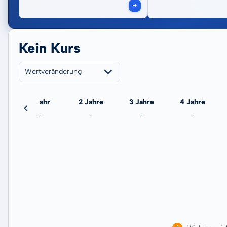
Kein Kurs
Wertveränderung
eute
1 Jahr
2 Jahre
3 Jahre
4 Jahre
-
-
-
-