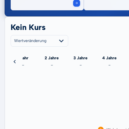
Kein Kurs
Wertveränderung
eute
1 Jahr
2 Jahre
3 Jahre
4 Jahre
-
-
-
-