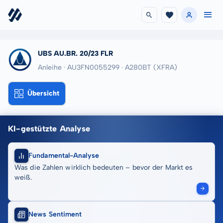
UBS AU.BR. 20/23 FLR
Anleihe · AU3FN0055299
· A280BT
(XFRA)
Übersicht
KI-gestützte Analyse
Fundamental-Analyse
Was die Zahlen wirklich bedeuten – bevor der Markt es
weiß.
News Sentiment