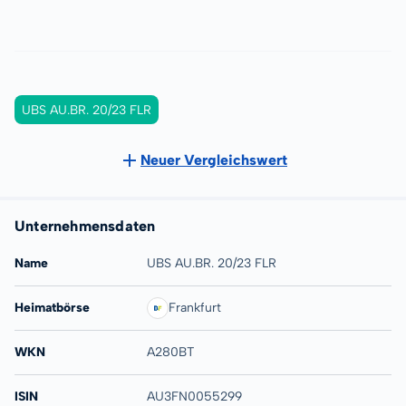
UBS AU.BR. 20/23 FLR
Neuer Vergleichswert
Unternehmensdaten
Name
UBS AU.BR. 20/23 FLR
Heimatbörse
Frankfurt
WKN
A280BT
ISIN
AU3FN0055299