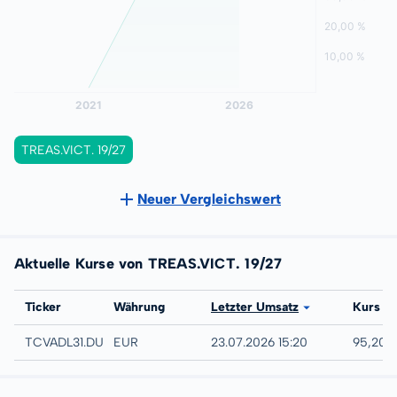
TREAS.VICT. 19/27
Neuer Vergleichswert
Aktuelle Kurse von TREAS.VICT. 19/27
Börse
Ticker
Währung
Letzter Umsatz
Kurs
Düsseldorf
TCVADL31.DUSB
EUR
23.07.2026 15:20
95,20 