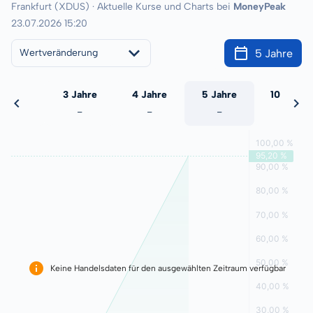
Frankfurt (XDUS) · Aktuelle Kurse und Charts bei
MoneyPeak
23.07.2026 15:20
5 Jahre
Wertveränderung
 Jahre
3 Jahre
4 Jahre
5 Jahre
10 Jahre
-
-
-
-
-
Keine Handelsdaten für den ausgewählten Zeitraum verfügbar