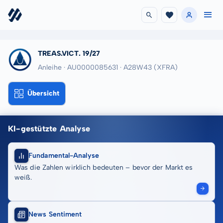
TREAS.VICT. 19/27
Anleihe · AU0000085631
· A28W43
(XFRA)
Übersicht
KI-gestützte Analyse
Fundamental-Analyse
Was die Zahlen wirklich bedeuten – bevor der Markt es
weiß.
News Sentiment