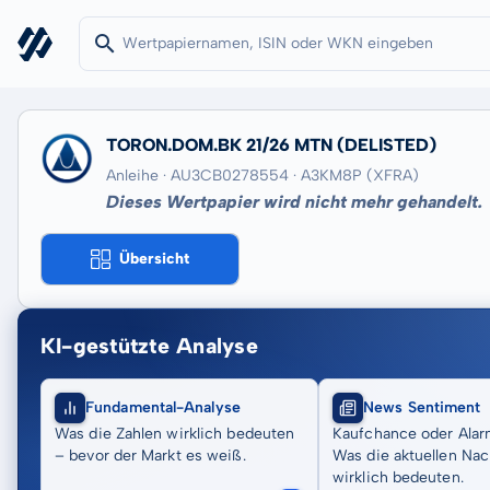
TORON.DOM.BK 21/26 MTN
(DELISTED)
Anleihe · AU3CB0278554
· A3KM8P
(XFRA)
Dieses Wertpapier wird nicht mehr gehandelt.
Übersicht
KI-gestützte Analyse
Fundamental-Analyse
News Sentiment
Was die Zahlen wirklich bedeuten
Kaufchance oder Alar
– bevor der Markt es weiß.
Was die aktuellen Nac
wirklich bedeuten.