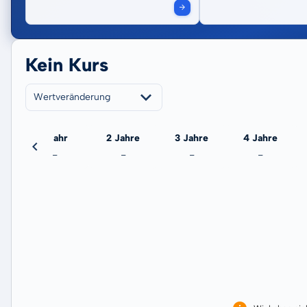
Kein Kurs
Wertveränderung
eute
1 Jahr
2 Jahre
3 Jahre
4 Jahre
-
-
-
-