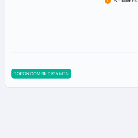
Wir haben ni
TORON.DOM.BK 21/26 MTN