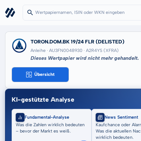
TORON.DOM.BK 19/24 FLR
(DELISTED)
Anleihe · AU3FN0048930
· A2R4YS
(XFRA)
Dieses Wertpapier wird nicht mehr gehandelt.
Übersicht
KI-gestützte Analyse
Fundamental-Analyse
News Sentiment
Was die Zahlen wirklich bedeuten
Kaufchance oder Alar
– bevor der Markt es weiß.
Was die aktuellen Nac
wirklich bedeuten.