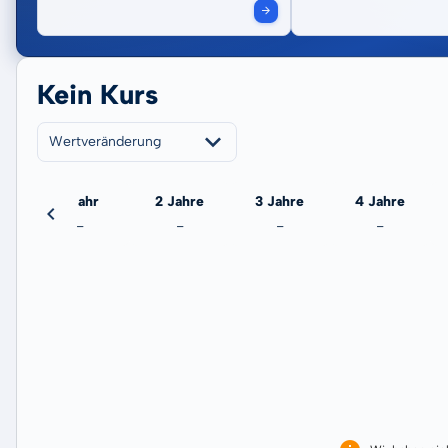
Kein Kurs
Wertveränderung
eute
1 Jahr
2 Jahre
3 Jahre
4 Jahre
-
-
-
-