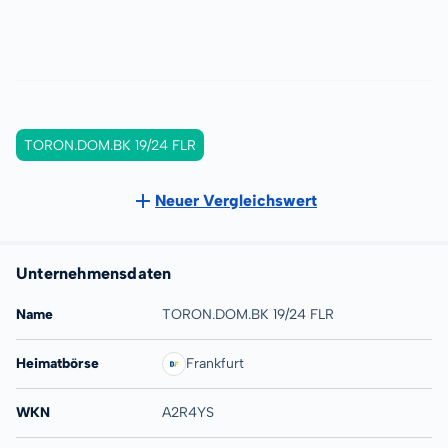
TORON.DOM.BK 19/24 FLR
Neuer Vergleichswert
Unternehmensdaten
Name
TORON.DOM.BK 19/24 FLR
Heimatbörse
Frankfurt
WKN
A2R4YS