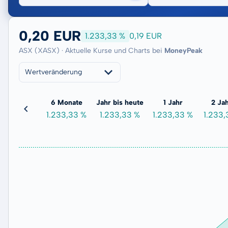
0,20 EUR
1.233,33 %
0,19 EUR
ASX (XASX) · Aktuelle Kurse und Charts bei
MoneyPeak
Wertveränderung
3 Monate
6 Monate
Jahr bis heute
1 Jahr
2 Ja
0,00 %
1.233,33 %
1.233,33 %
1.233,33 %
1.233,