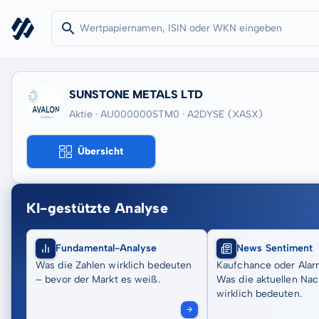
SUNSTONE METALS LTD
Aktie · AU000000STM0
· A2DYSE
(XASX)
Übersicht
KI-gestützte Analyse
Fundamental-Analyse
News Sentiment
Was die Zahlen wirklich bedeuten
Kaufchance oder Alar
– bevor der Markt es weiß.
Was die aktuellen Nac
wirklich bedeuten.