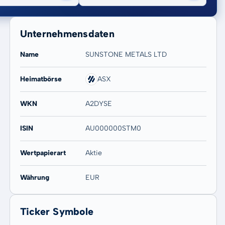
Unternehmensdaten
Name
SUNSTONE METALS LTD
Heimatbörse
ASX
20 Jahre
Max
WKN
A2DYSE
1.233,33 %
1.233,33 %
ISIN
AU000000STM0
Wertpapierart
Aktie
Währung
EUR
Ticker Symbole