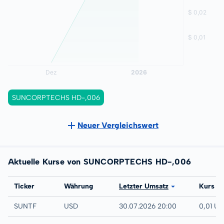
SUNCORPTECHS HD-,006
Neuer Vergleichswert
Aktuelle Kurse von SUNCORPTECHS HD-,006
Börse
Ticker
Währung
Letzter Umsatz
Kurs
UTC
SUNTF
USD
30.07.2026 20:00
0,01 U