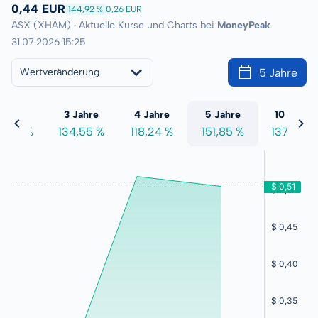
0,44 EUR
144,92 %
0,26 EUR
ASX (XHAM) · Aktuelle Kurse und Charts bei
MoneyPeak
31.07.2026 15:25
5 Jahre
Wertveränderung
 Jahre
3 Jahre
4 Jahre
5 Jahre
10 Jahre
3,99 %
134,55 %
118,24 %
151,85 %
137,38 %