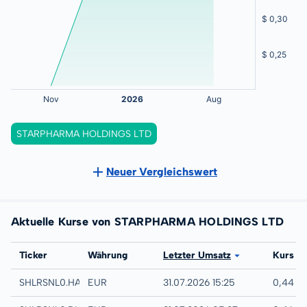
STARPHARMA HOLDINGS LTD
Neuer Vergleichswert
Aktuelle Kurse von STARPHARMA HOLDINGS LTD
Börse
Ticker
Währung
Letzter Umsatz
Kurs
Hamburg
SHLRSNL0.HAMB
EUR
31.07.2026 15:25
0,44 E