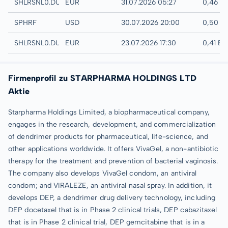
Quotrix
SHLRSNL0.DUSD
EUR
31.07.2026 05:27
0,46 E
UTC
SPHRF
USD
30.07.2026 20:00
0,50 U
Düsseldorf
SHLRSNL0.DUSB
EUR
23.07.2026 17:30
0,41 E
Firmenprofil zu STARPHARMA HOLDINGS LTD
Aktie
Starpharma Holdings Limited, a biopharmaceutical company,
engages in the research, development, and commercialization
of dendrimer products for pharmaceutical, life-science, and
other applications worldwide. It offers VivaGel, a non-antibiotic
therapy for the treatment and prevention of bacterial vaginosis.
The company also develops VivaGel condom, an antiviral
condom; and VIRALEZE, an antiviral nasal spray. In addition, it
develops DEP, a dendrimer drug delivery technology, including
DEP docetaxel that is in Phase 2 clinical trials, DEP cabazitaxel
that is in Phase 2 clinical trial, DEP gemcitabine that is in a