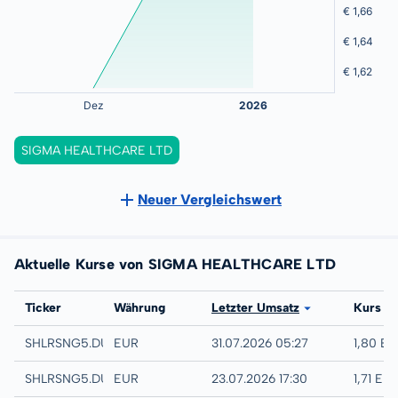
SIGMA HEALTHCARE LTD
Neuer Vergleichswert
Aktuelle Kurse von SIGMA HEALTHCARE LTD
Börse
Ticker
Währung
Letzter Umsatz
Kurs
Quotrix
SHLRSNG5.DUSD
EUR
31.07.2026 05:27
1,80 E
Düsseldorf
SHLRSNG5.DUSB
EUR
23.07.2026 17:30
1,71 EU