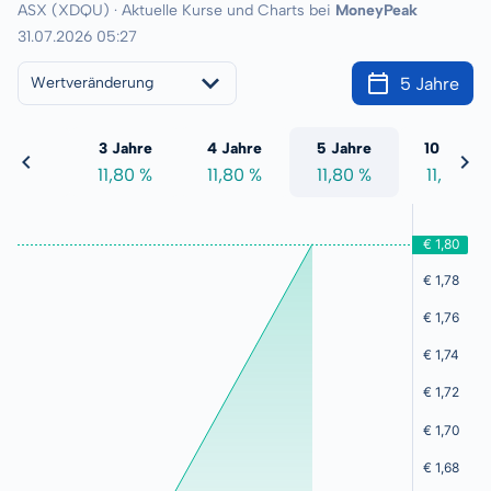
ASX (XDQU) · Aktuelle Kurse und Charts bei
MoneyPeak
31.07.2026 05:27
5 Jahre
Wertveränderung
 Jahre
3 Jahre
4 Jahre
5 Jahre
10 Jahre
1,80 %
11,80 %
11,80 %
11,80 %
11,80 %