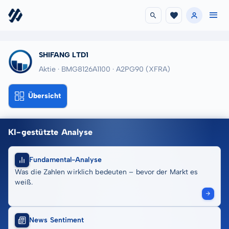
SHIFANG LTD1
Aktie · BMG8126A1100
· A2PG90
(XFRA)
Übersicht
KI-gestützte Analyse
Fundamental-Analyse
Was die Zahlen wirklich bedeuten – bevor der Markt es
weiß.
News Sentiment