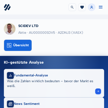
SCIDEV LTD
Aktie · AU000000SDV5
· A2DNJ3
(XASX)
Übersicht
KI-gestützte Analyse
Fundamental-Analyse
Was die Zahlen wirklich bedeuten – bevor der Markt es
weiß.
News Sentiment