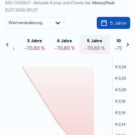
ASX (XDQU) · Aktuelle Kurse und Charts bei
MoneyPeak
31.07.2026 05:27
5 Jahre
Wertveränderung
 Jahre
3 Jahre
4 Jahre
5 Jahre
10 Jahre
0,83 %
-70,83 %
-70,83 %
-70,83 %
-70,83 %