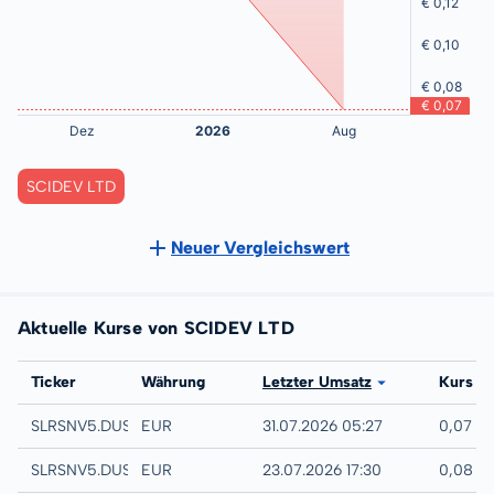
SCIDEV LTD
Neuer Vergleichswert
Aktuelle Kurse von SCIDEV LTD
Börse
Ticker
Währung
Letzter Umsatz
Kurs
Quotrix
SLRSNV5.DUSD
EUR
31.07.2026 05:27
0,07 E
Düsseldorf
SLRSNV5.DUSB
EUR
23.07.2026 17:30
0,08 E