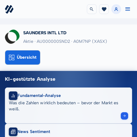
SAUNDERS INTL LTD
Aktie · AU000000SND2
· A0M7NP
(XASX)
Übersicht
KI-gestützte Analyse
Fundamental-Analyse
Was die Zahlen wirklich bedeuten – bevor der Markt es
weiß.
News Sentiment