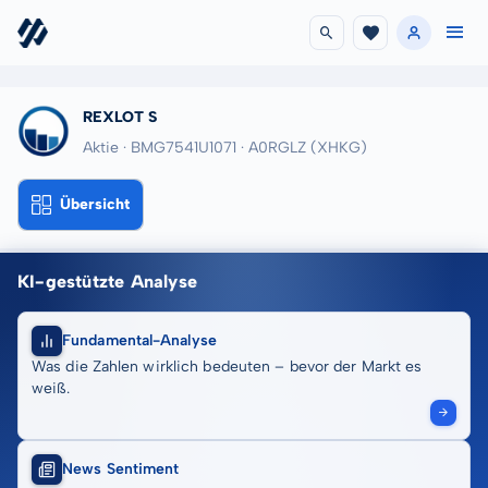
REXLOT S
Aktie · BMG7541U1071
· A0RGLZ
(XHKG)
Übersicht
KI-gestützte Analyse
Fundamental-Analyse
Was die Zahlen wirklich bedeuten – bevor der Markt es
weiß.
News Sentiment