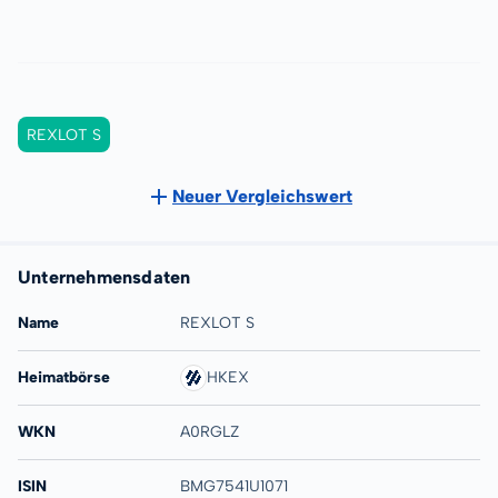
REXLOT S
Neuer Vergleichswert
Unternehmensdaten
Name
REXLOT S
Heimatbörse
HKEX
WKN
A0RGLZ
ISIN
BMG7541U1071