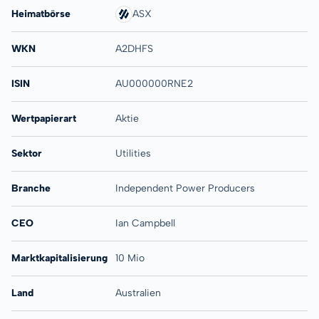
Heimatbörse
ASX
WKN
A2DHFS
ISIN
AU000000RNE2
Wertpapierart
Aktie
Sektor
Utilities
Branche
Independent Power Producers
CEO
Ian Campbell
Marktkapitalisierung
10 Mio
Land
Australien