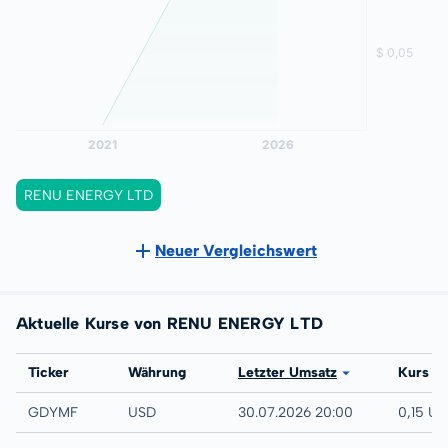
RENU ENERGY LTD
Neuer Vergleichswert
Aktuelle Kurse von RENU ENERGY LTD
Börse
Ticker
Währung
Letzter Umsatz
Kurs
UTC
GDYMF
USD
30.07.2026 20:00
0,15 U