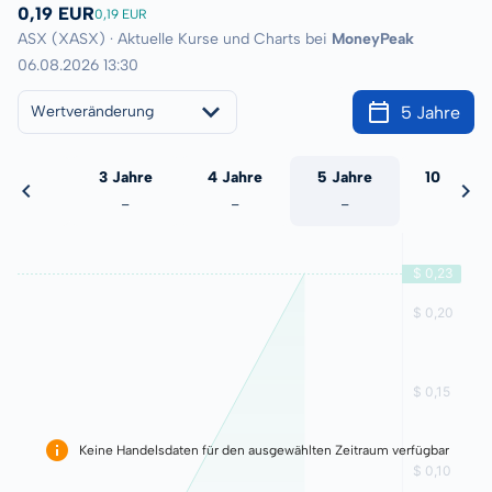
0,19 EUR
0,19 EUR
ASX (XASX) · Aktuelle Kurse und Charts bei
MoneyPeak
06.08.2026 13:30
5 Jahre
Wertveränderung
 Jahre
3 Jahre
4 Jahre
5 Jahre
10 Jahre
-
-
-
-
-
Keine Handelsdaten für den ausgewählten Zeitraum verfügbar