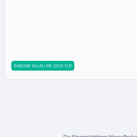
RABOBK NL(AU BR.)2021 FLR
Die Finanzplattform MoneyPeak t