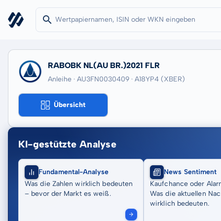
RABOBK NL(AU BR.)2021 FLR
Anleihe · AU3FN0030409
· A18YP4
(XBER)
Übersicht
KI-gestützte Analyse
Fundamental-Analyse
News Sentiment
Was die Zahlen wirklich bedeuten
Kaufchance oder Alar
– bevor der Markt es weiß.
Was die aktuellen Nac
wirklich bedeuten.