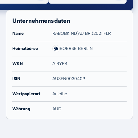
Unternehmensdaten
Name
RABOBK NL(AU BR.)2021 FLR
Heimatbörse
BOERSE BERLIN
20 Jahre
Max
-
-
WKN
A18YP4
ISIN
AU3FN0030409
Wertpapierart
Anleihe
Währung
AUD