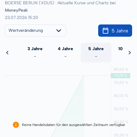
BOERSE BERLIN (XDUS) · Aktuelle Kurse und Charts bei
MoneyPeak
23.07.2026 15:20
5 Jahre
Wertveränderung
 Jahre
3 Jahre
4 Jahre
5 Jahre
10 Jahre
-
-
-
-
-
Keine Handelsdaten für den ausgewählten Zeitraum verfügbar