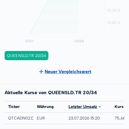
QUEENSLD.TR 20/34
Neuer Vergleichswert
Aktuelle Kurse von QUEENSLD.TR 20/34
Börse
Ticker
Währung
Letzter Umsatz
Kurs
Düsseldorf
QTCADN02.DUSB
EUR
23.07.2026 15:20
75,66 