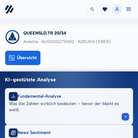
QUEENSLD.TR 20/34
Anleihe · AU0000079402
· A28UKN
(XBER)
Übersicht
KI-gestützte Analyse
Fundamental-Analyse
Was die Zahlen wirklich bedeuten – bevor der Markt es
weiß.
News Sentiment