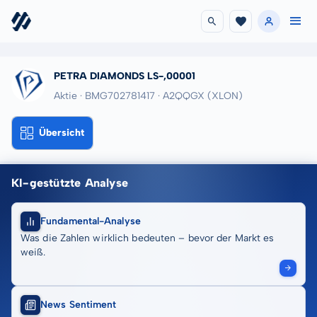
PETRA DIAMONDS LS-,00001
Aktie · BMG702781417
· A2QQGX
(XLON)
Übersicht
KI-gestützte Analyse
Fundamental-Analyse
Was die Zahlen wirklich bedeuten – bevor der Markt es
weiß.
News Sentiment