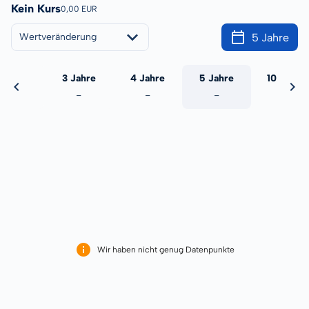
Kein Kurs
0,00 EUR
5 Jahre
Wertveränderung
 Jahre
3 Jahre
4 Jahre
5 Jahre
10 Jahre
-
-
-
-
-
Wir haben nicht genug Datenpunkte