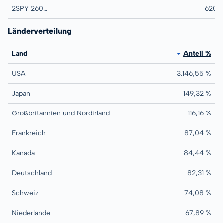
2SPY 260930C00007460
SPY 09/30/2026 7.
620
Länderverteilung
Land
Anteil %
USA
3.146,55 %
Japan
149,32 %
Großbritannien und Nordirland
116,16 %
Frankreich
87,04 %
Kanada
84,44 %
Deutschland
82,31 %
Schweiz
74,08 %
Niederlande
67,89 %