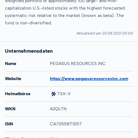
weighted portfolio of approximately 100 large- and mid-
capitalization U.S.-listed stocks with the highest forecasted
systematic risk relative to the market (known as beta). The
fund is non-diversified.
Aktualisiert am 22.08.2021 00:00
Unternehmensdaten
Name
PEGASUS RESOURCES INC
Website
https://www.pegasusresourcesinc.com
Heimatbörse
TSX-V
WKN
A2QLTN
ISIN
CA70558T1057