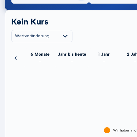
Kein Kurs
Wertveränderung
3 Monate
6 Monate
Jahr bis heute
1 Jahr
2 Ja
-
-
-
-
-
Wir haben ni