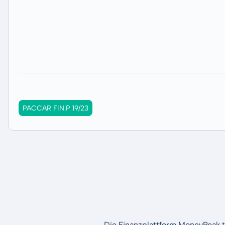
PACCAR FIN.P 19/23
Die Finanzplattform MoneyPeak t