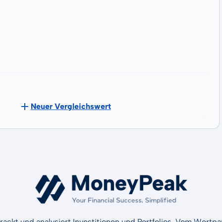
Neuer Vergleichswert
rackt und analysiert Investitionen und Portfolios. Vom Wertp