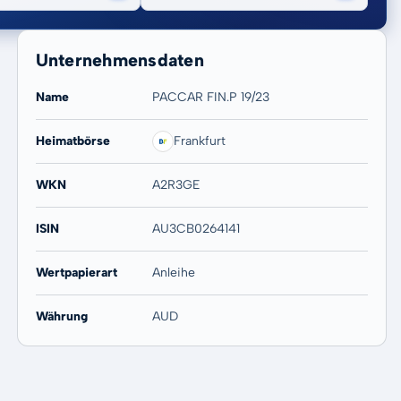
Unternehmensdaten
Name
PACCAR FIN.P 19/23
Heimatbörse
Frankfurt
20 Jahre
Max
-
-
WKN
A2R3GE
ISIN
AU3CB0264141
Wertpapierart
Anleihe
Währung
AUD