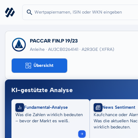
PACCAR FIN.P 19/23
Anleihe · AU3CB0264141
· A2R3GE
(XFRA)
Übersicht
KI-gestützte Analyse
Fundamental-Analyse
News Sentiment
Was die Zahlen wirklich bedeuten
Kaufchance oder Alar
– bevor der Markt es weiß.
Was die aktuellen Nac
wirklich bedeuten.