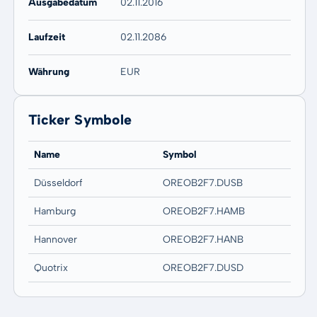
Ausgabedatum
02.11.2016
Laufzeit
02.11.2086
Währung
EUR
Ticker Symbole
Name
Symbol
Düsseldorf
OREOB2F7.DUSB
Hamburg
OREOB2F7.HAMB
Hannover
OREOB2F7.HANB
Quotrix
OREOB2F7.DUSD