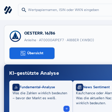
OESTERR. 16/86
Anleihe · AT0000A1PEF7
· A188ER
(XWBO)
Übersicht
KI-gestützte Analyse
Fundamental-Analyse
News Sentiment
Was die Zahlen wirklich bedeuten
Kaufchance oder Alar
– bevor der Markt es weiß.
Was die aktuellen Nac
wirklich bedeuten.