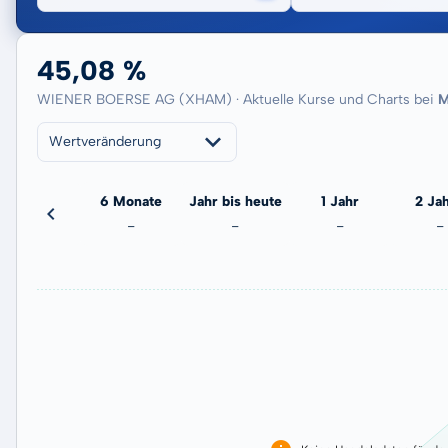
45,08 %
WIENER BOERSE AG (XHAM) · Aktuelle Kurse und Charts bei
M
Wertveränderung
3 Monate
6 Monate
Jahr bis heute
1 Jahr
2 Ja
-
-
-
-
-