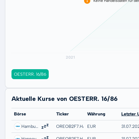
Keine Handelsdaten für de
OESTERR. 16/86
Aktuelle Kurse von OESTERR. 16/86
Börse
Ticker
Währung
Letzter 
Hamburg
OREOB2F7.HAMB
EUR
31.07.20
Hannover
OREOB2F7.HANB
EUR
31.07.20