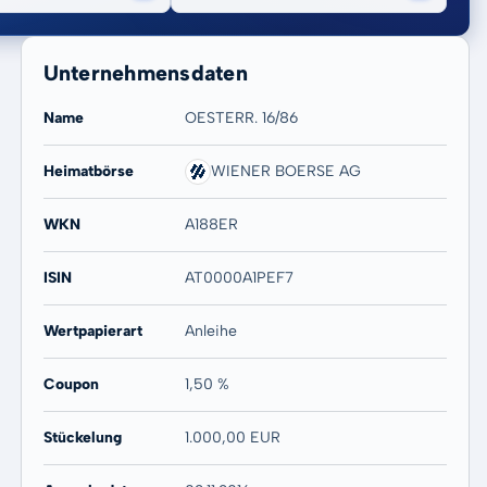
Unternehmensdaten
Name
OESTERR. 16/86
Heimatbörse
WIENER BOERSE AG
20 Jahre
Max
WKN
A188ER
-
-
ISIN
AT0000A1PEF7
Wertpapierart
Anleihe
Coupon
1,50 %
Stückelung
1.000,00 EUR