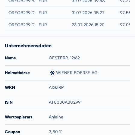
Hamburg
OREOB299.HAMB
EUR
31.07.2026 09:58
97,27 
Quotrix
OREOB299.DUSD
EUR
31.07.2026 05:27
97,58 
Düsseldorf
OREOB299.DUSB
EUR
23.07.2026 15:20
97,08 
Unternehmensdaten
Name
OESTERR. 12/62
Heimatbörse
WIENER BOERSE AG
WKN
A1GZRP
ISIN
AT0000A0U299
Wertpapierart
Anleihe
Coupon
3,80 %