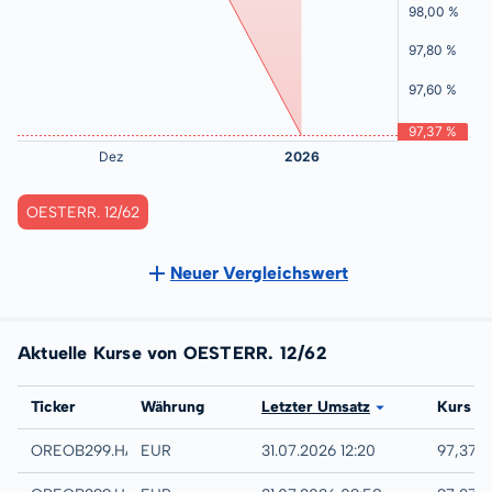
OESTERR. 12/62
Neuer Vergleichswert
Aktuelle Kurse von OESTERR. 12/62
Börse
Ticker
Währung
Letzter Umsatz
Kurs
Hannover
OREOB299.HANB
EUR
31.07.2026 12:20
97,37 