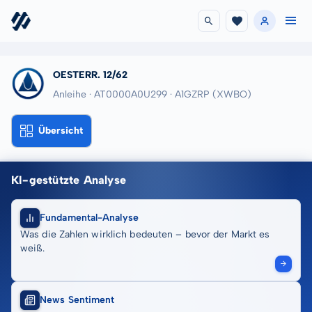
OESTERR. 12/62
Anleihe · AT0000A0U299
· A1GZRP
(XWBO)
Übersicht
KI-gestützte Analyse
Fundamental-Analyse
Was die Zahlen wirklich bedeuten – bevor der Markt es
weiß.
News Sentiment