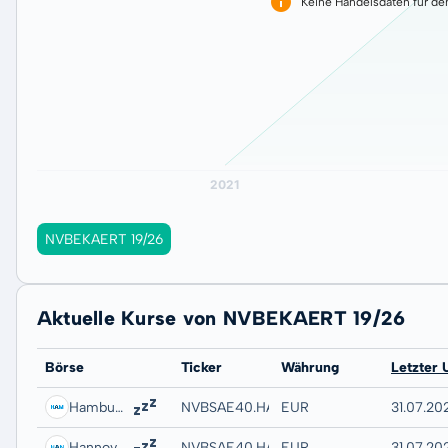
Keine Handelsdaten für de
NVBEKAERT 19/26
Aktuelle Kurse von NVBEKAERT 19/26
Börse
Ticker
Währung
Letzter 
Hamburg
NVBSAE40.HAMB
EUR
31.07.202
Hannover
NVBSAE40.HANB
EUR
31.07.20