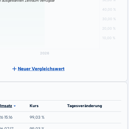
n ausgewählten Zeitraum verfügbar
Neuer Vergleichswert
Umsatz
Kurs
Tagesveränderung
6 15:16
99,03 %
26 07:17
99,03 %