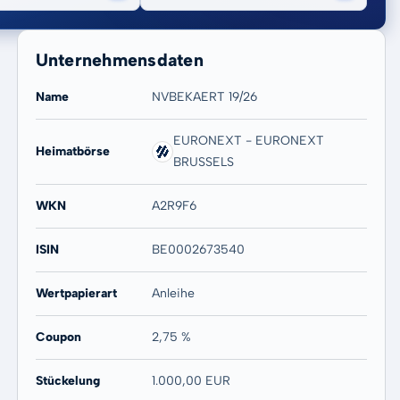
Unternehmensdaten
Name
NVBEKAERT 19/26
EURONEXT - EURONEXT
Heimatbörse
BRUSSELS
20 Jahre
Max
-
-
WKN
A2R9F6
ISIN
BE0002673540
Wertpapierart
Anleihe
Coupon
2,75 %
Stückelung
1.000,00 EUR