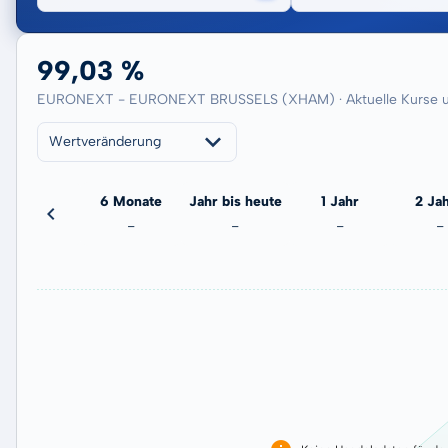
99,03 %
EURONEXT - EURONEXT BRUSSELS (XHAM) · Aktuelle Kurse u
Wertveränderung
3 Monate
6 Monate
Jahr bis heute
1 Jahr
2 Ja
-
-
-
-
-