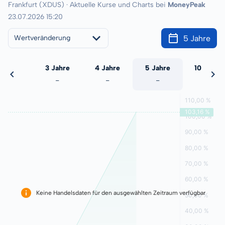
Frankfurt (XDUS) · Aktuelle Kurse und Charts bei
MoneyPeak
23.07.2026 15:20
5 Jahre
Wertveränderung
 Jahre
3 Jahre
4 Jahre
5 Jahre
10 Jahre
-
-
-
-
-
Keine Handelsdaten für den ausgewählten Zeitraum verfügbar