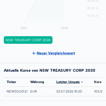
NSW TREASURY CORP 2030
Neuer Vergleichswert
Aktuelle Kurse von NSW TREASURY CORP 2030
Börse
Ticker
Währung
Letzter Umsatz
Kurs
Düsseldorf
NEWSOU01.DUSB
EUR
23.07.2026 15:20
103,16 