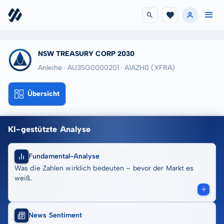
NSW TREASURY CORP 2030
Anleihe · AU3SG0000201
· A1AZH0
(XFRA)
Übersicht
KI-gestützte Analyse
Fundamental-Analyse
Was die Zahlen wirklich bedeuten – bevor der Markt es
weiß.
News Sentiment